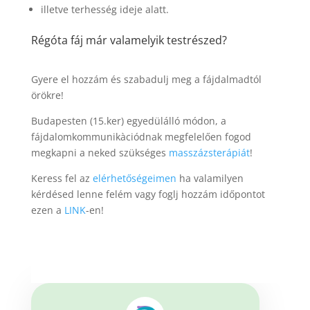
illetve terhesség ideje alatt.
Régóta fáj már valamelyik testrészed?
Gyere el hozzám és szabadulj meg a fájdalmadtól
örökre!
Budapesten (15.ker) egyedülálló módon, a
fájdalomkommunikàciódnak megfelelően fogod
megkapni a neked szükséges
masszázsterápiát
!
Keress fel az
elérhetőségeimen
ha valamilyen
kérdésed lenne felém vagy foglj hozzám időpontot
ezen a
LINK
-en!