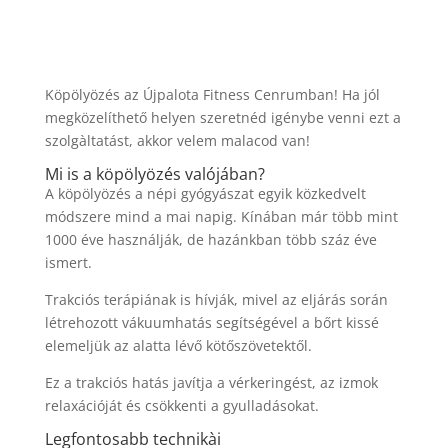
Köpölyözés az Újpalota Fitness Cenrumban! Ha jól
megközelíthető helyen szeretnéd igénybe venni ezt a
szolgàltatást, akkor velem malacod van!
Mi is a köpölyözés valójában?
A köpölyözés a népi gyógyászat egyik közkedvelt
módszere mind a mai napig. Kínában már több mint
1000 éve használják, de hazánkban több száz éve
ismert.
Trakciós terápiának is hívják, mivel az eljárás során
létrehozott vákuumhatás segítségével a bőrt kissé
elemeljük az alatta lévő kötőszövetektől.
Ez a trakciós hatás javítja a vérkeringést, az izmok
relaxációját és csökkenti a gyulladásokat.
Legfontosabb technikài