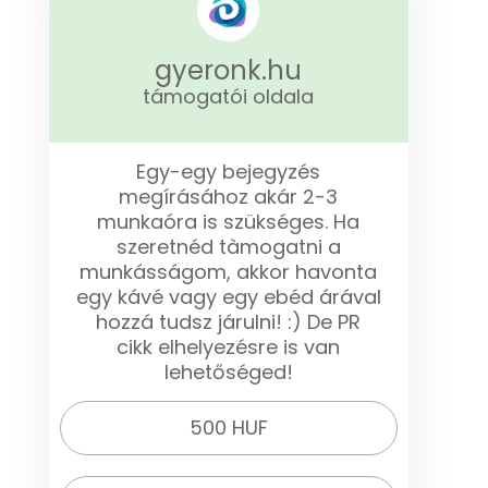
gyeronk.hu
támogatói oldala
Egy-egy bejegyzés
megírásához akár 2-3
munkaóra is szükséges. Ha
szeretnéd tàmogatni a
munkásságom, akkor havonta
egy kávé vagy egy ebéd árával
hozzá tudsz járulni! :) De PR
cikk elhelyezésre is van
lehetőséged!
500 HUF