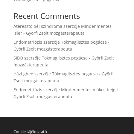
Recent Comments
Áteresztő bél szindróma
szerzője
Mindenmentes
isler - Györfi Zsolt mozgásterapeuta
Endometriózis
szerzője
Tökmaglisztes pogácsa -
Györfi Zsolt mozgásterapeuta
SIBO
szerzője
Tökmaglisztes pogácsa - Györfi Zsolt
mozgásterapeuta
Házi ghee
szerzője
Tökmaglisztes pogácsa - Györfi
Zsolt mozgásterapeuta
Endometriózis
szerzője
Mindenmentes mákos bejgli -
Györfi Zsolt mozgásterapeuta
Cookie tájékoztató