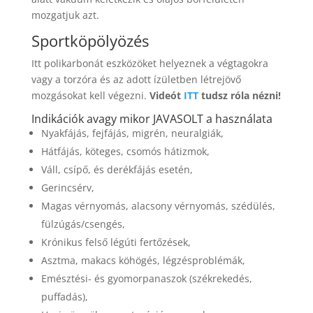
mozgatjuk azt.
Sportköpölyözés
Itt polikarbonát eszközöket helyeznek a végtagokra
vagy a torzóra és az adott ízületben létrejövő
mozgásokat kell végezni.
Videót
ITT
tudsz róla nézni!
Indikációk avagy mikor JAVASOLT a használata
Nyakfájás, fejfájás, migrén, neuralgiák,
Hátfájás, köteges, csomós hátizmok,
Váll, csípő, és derékfájás esetén,
Gerincsérv,
Magas vérnyomás, alacsony vérnyomás, szédülés,
fülzúgás/csengés,
Krónikus felső légúti fertőzések,
Asztma, makacs köhögés, légzésproblémák,
Emésztési- és gyomorpanaszok (székrekedés,
puffadás),