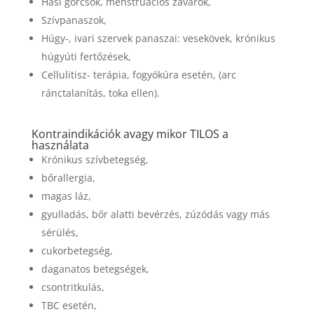
Hasi görcsök, menstruációs zavarok,
Szívpanaszok,
Húgy-, ivari szervek panaszai: vesekövek, krónikus
húgyúti fertőzések,
Cellulitisz- terápia, fogyókúra esetén, (arc
ránctalanítás, toka ellen).
Kontraindikációk avagy mikor TILOS a
használata
Krónikus szívbetegség,
bőrallergia,
magas láz,
gyulladás, bőr alatti bevérzés, zúzódás vagy más
sérülés,
cukorbetegség,
daganatos betegségek,
csontritkulás,
TBC esetén,