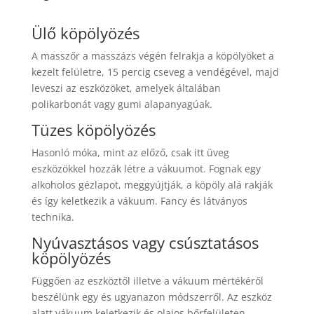
Ülő köpölyözés
A masszőr a masszázs végén felrakja a köpölyöket a
kezelt felületre, 15 percig cseveg a vendégével, majd
leveszi az eszközöket, amelyek általában
polikarbonát vagy gumi alapanyagúak.
Tüzes köpölyözés
Hasonló móka, mint az előző, csak itt üveg
eszközökkel hozzák létre a vákuumot. Fognak egy
alkoholos gézlapot, meggyújtják, a köpöly alá rakják
és így keletkezik a vákuum. Fancy és látványos
technika.
Nyúvasztásos vagy csúsztatásos
köpölyözés
Függően az eszköztől illetve a vákuum mértékéről
beszélünk egy és ugyanazon módszerről. Az eszköz
alatt vákuum keletkezik és olajos bőrfelületen