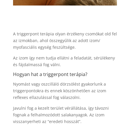
A triggerpont terápia olyan érzékeny csomókat old fel
az izmokban, ahol összegyűlik az adott izom/
myofasciális egység feszültsége.
Az izom így nem tudja ellátni a feladatát, sérülékeny
és fájdalmassá fog válni.
Hogyan hat a triggerpont terápia?
Nyomást vagy oszcillàló dörzsölést gyakorlunk a
triggerpontokra és ennek köszönhetően az izom
reflexes ellazulással fog válaszolni.
Javulni fog a kezelt terület vérállátása, így távozni
fognak a felhalmozódott salakanyagok. Az izom
visszanyerheti az “eredeti hosszát”.