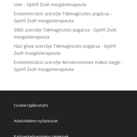
isler - Györfi Zsolt mozgásterapeuta
Endometriózis
szerzője
Tökmaglisztes pogácsa -
Györfi Zsolt mozgásterapeuta
SIBO
szerzője
Tökmaglisztes pogácsa - Györfi Zsolt
mozgásterapeuta
Házi ghee
szerzője
Tökmaglisztes pogácsa - Györfi
Zsolt mozgásterapeuta
Endometriózis
szerzője
Mindenmentes mákos bejgli -
Györfi Zsolt mozgásterapeuta
Cookie tájékoztató
Adatvédelmi nyilatkozat
Partnerkedvezmény cégeknek