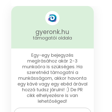
gyeronk.hu
támogatói oldala
Egy-egy bejegyzés
megírásához akár 2-3
munkaóra is szükséges. Ha
szeretnéd tàmogatni a
munkásságom, akkor havonta
egy kávé vagy egy ebéd árával
hozzá tudsz járulni! :) De PR
cikk elhelyezésre is van
lehetőséged!