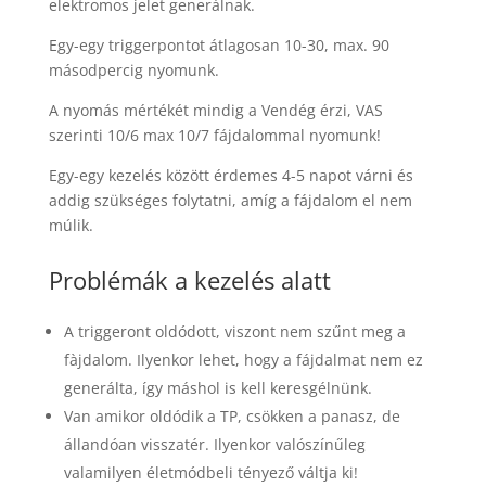
elektromos jelet generálnak.
Egy-egy triggerpontot átlagosan 10-30, max. 90
másodpercig nyomunk.
A nyomás mértékét mindig a Vendég érzi, VAS
szerinti 10/6 max 10/7 fájdalommal nyomunk!
Egy-egy kezelés között érdemes 4-5 napot várni és
addig szükséges folytatni, amíg a fájdalom el nem
múlik.
Problémák a kezelés alatt
A triggeront oldódott, viszont nem szűnt meg a
fàjdalom. Ilyenkor lehet, hogy a fájdalmat nem ez
generálta, így máshol is kell keresgélnünk.
Van amikor oldódik a TP, csökken a panasz, de
állandóan visszatér. Ilyenkor valószínűleg
valamilyen életmódbeli tényező váltja ki!