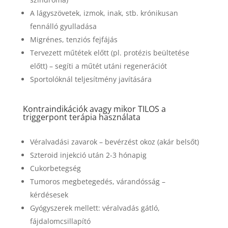
A lágyszövetek, izmok, inak, stb. krónikusan
fennálló gyulladása
Migrénes, tenziós fejfájás
Tervezett műtétek előtt (pl. protézis beültetése
előtt) – segíti a műtét utáni regenerációt
Sportolóknál teljesítmény javítására
Kontraindikációk avagy mikor TILOS a
triggerpont terápia használata
Véralvadási zavarok – bevérzést okoz (akár belsőt)
Szteroid injekció után 2-3 hónapig
Cukorbetegség
Tumoros megbetegedés, várandósság –
kérdésesek
Gyógyszerek mellett: véralvadás gátló,
fájdalomcsillapító