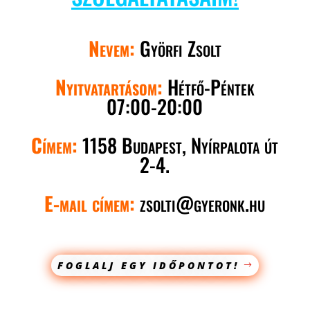
SZEMÉLYI EDZŐ ÚJPALOTA
Nevem:
Györfi Zsolt
Nyitvatartásom:
Hétfő-Péntek
07:00-20:00
Címem:
1158 Budapest, Nyírpalota út
2-4.
E-mail címem:
zsolti@gyeronk.hu
FOGLALJ EGY IDŐPONTOT!