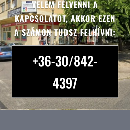
VELEM FELVENNI A
KAPCSOLATOT, AKKOR EZEN
A SZÁMON TUDSZ FELHÍVNI:
+36-30/842-
4397