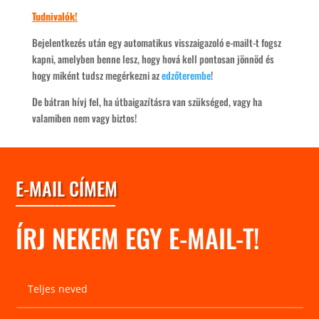
Tudnivalók!
Bejelentkezés után egy automatikus visszaigazoló e-mailt-t fogsz
kapni, amelyben benne lesz, hogy hová kell pontosan jönnöd és
hogy miként tudsz megérkezni az
edzőterembe
!
De bátran hívj fel, ha útbaigazításra van szükséged, vagy ha
valamiben nem vagy biztos!
E-MAIL CÍMEM
ÍRJ NEKEM EGY E-MAIL-T!