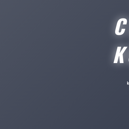
C
K
k