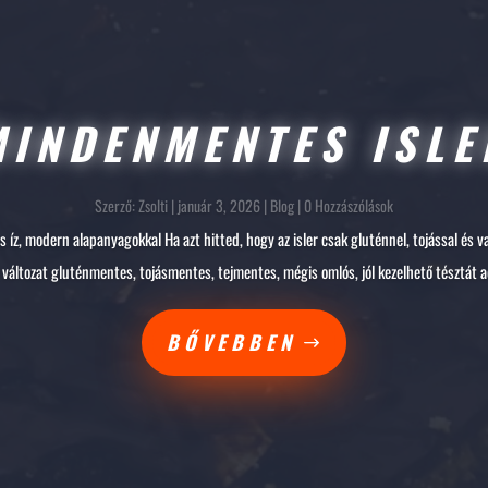
MINDENMENTES ISLE
Szerző:
Zsolti
|
január 3, 2026
|
Blog
| 0 Hozzászólások
 íz, modern alapanyagokkal Ha azt hitted, hogy az isler csak gluténnel, tojással és va
a változat gluténmentes, tojásmentes, tejmentes, mégis omlós, jól kezelhető tésztát ad
BŐVEBBEN