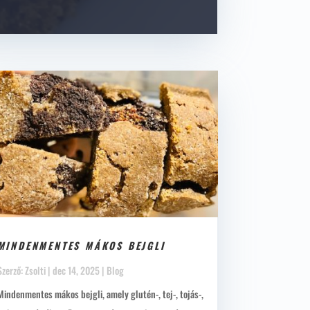
MINDENMENTES MÁKOS BEJGLI
Szerző:
Zsolti
|
dec 14, 2025
|
Blog
Mindenmentes mákos bejgli, amely glutén-, tej-, tojás-,