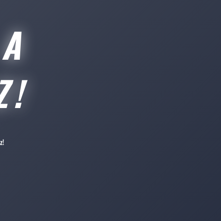
 A
Z!
z!