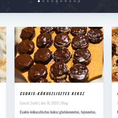
CSOKIS-KÓKUSZLISZTES KEKSZ
Szerző:
Zsolti
|
dec 16, 2025
|
Blog
Csokis-kókuszlisztes keksz gluténmentes, tejmentes,