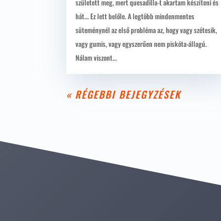
született meg, mert quesadilla-t akartam készíteni és
hát... Ez lett belőle. A legtöbb mindenmentes
süteménynél az első probléma az, hogy vagy szétesik,
vagy gumis, vagy egyszerűen nem piskóta-állagú.
Nálam viszont...
« RÉGEBBI BEJEGYZÉSEK