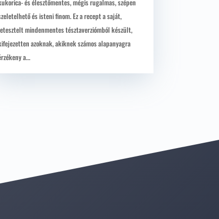
kukorica- és élesztőmentes, mégis rugalmas, szépen
szeletelhető és isteni finom. Ez a recept a saját,
letesztelt mindenmentes tésztaverziómból készült,
kifejezetten azoknak, akiknek számos alapanyagra
érzékeny a...