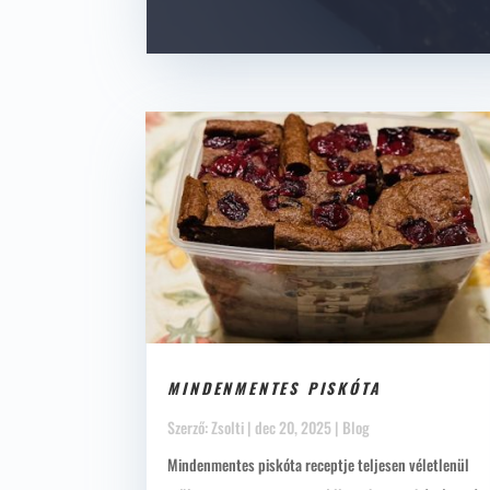
MINDENMENTES PISKÓTA
Szerző:
Zsolti
|
dec 20, 2025
|
Blog
Mindenmentes piskóta receptje teljesen véletlenül