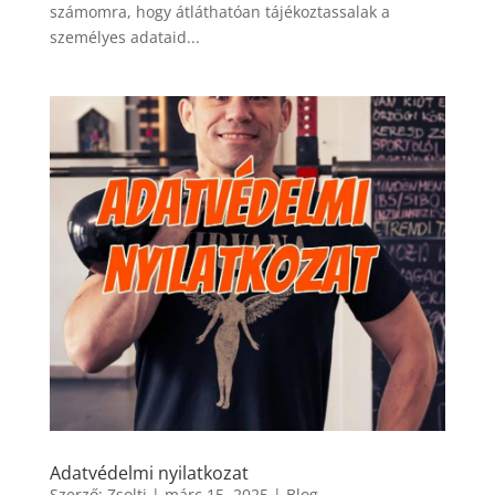
számomra, hogy átláthatóan tájékoztassalak a
személyes adataid...
Adatvédelmi nyilatkozat
Szerző:
Zsolti
|
márc 15, 2025
|
Blog