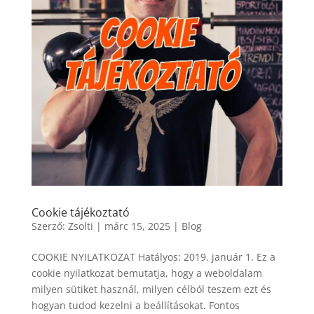
Cookie tájékoztató
Szerző:
Zsolti
|
márc 15, 2025
|
Blog
COOKIE NYILATKOZAT Hatályos: 2019. január 1. Ez a
cookie nyilatkozat bemutatja, hogy a weboldalam
milyen sütiket használ, milyen célból teszem ezt és
hogyan tudod kezelni a beállításokat. Fontos