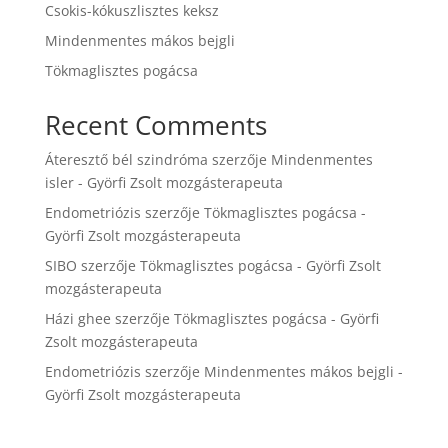
Csokis-kókuszlisztes keksz
Mindenmentes mákos bejgli
Tökmaglisztes pogácsa
Recent Comments
Áteresztő bél szindróma
szerzője
Mindenmentes
isler - Györfi Zsolt mozgásterapeuta
Endometriózis
szerzője
Tökmaglisztes pogácsa -
Györfi Zsolt mozgásterapeuta
SIBO
szerzője
Tökmaglisztes pogácsa - Györfi Zsolt
mozgásterapeuta
Házi ghee
szerzője
Tökmaglisztes pogácsa - Györfi
Zsolt mozgásterapeuta
Endometriózis
szerzője
Mindenmentes mákos bejgli -
Györfi Zsolt mozgásterapeuta