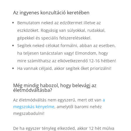
Az ingyenes konzultáció keretében
Bemutatom neked az edzőtermet illetve az
eszközöket. Rogyásig van súlyokkal, rudakkal,
gépekkel és speciális felszerelésekkel.
Segítek neked célokat formálni, abban az esetben,
ha teljesen tanácstalan vagy! Elmondom, hogy
mire szàmíthatsz az elkövetkezendő 12-16 hétben!
Ha vannak céljaid, akkor segítek őket priorizálni!
Még mindig habozol, hogy belevágj az
életmódváltásba?
Az életmódváltás nem egyszerű, mert ott van
a
megszokás kényelme
, amelytől baromi nehéz
megszabadulni!
De ha egyszer tényleg elkezded, akkor 12 hèt múlva