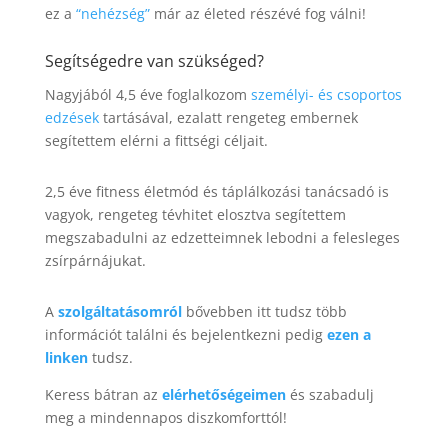
ez a
“nehézség”
már az életed részévé fog válni!
Segítségedre van szükséged?
Nagyjából 4,5 éve foglalkozom
személyi- és csoportos
edzések
tartásával, ezalatt rengeteg embernek
segítettem elérni a fittségi céljait.
2,5 éve fitness életmód és táplálkozási tanácsadó is
vagyok, rengeteg tévhitet elosztva segítettem
megszabadulni az edzetteimnek lebodni a felesleges
zsírpárnájukat.
A
szolgáltatásomról
bővebben itt tudsz több
információt találni és bejelentkezni pedig
ezen a
linken
tudsz.
Keress bátran az
elérhetőségeimen
és szabadulj
meg a mindennapos diszkomforttól!