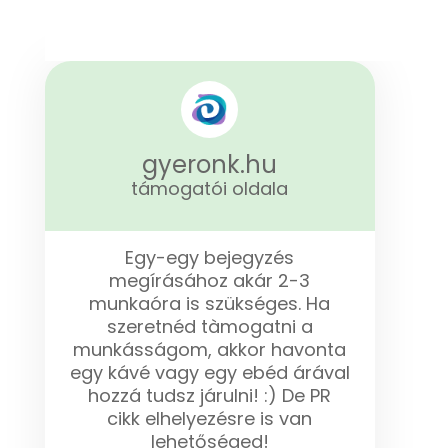
gyeronk.hu
támogatói oldala
Egy-egy bejegyzés
megírásához akár 2-3
munkaóra is szükséges. Ha
szeretnéd tàmogatni a
munkásságom, akkor havonta
egy kávé vagy egy ebéd árával
hozzá tudsz járulni! :) De PR
cikk elhelyezésre is van
lehetőséged!