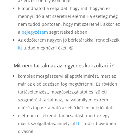
az edzést befolyásolhatja!
Elmondhatod a céljaidat, hogy mit, hogyan és
mennyi idő alatt szeretnél elérni! Ha esetleg még
nem tudod pontosan, hogy mit szeretnél, akkor ez
a
bejegyzésem
segít Neked ebben!
Az edzőterem nagyon jó bérletárakkal rendelkezik,
itt
tudod megnézni őket! 🙂
Mit nem tartalmaz az ingyenes konzultàció?
komplex mozgásszervi állapotfelmérést, mert ez
már az első edzésen fog megtörténni. Ez röviden
tartáselemzést, mozgásvizsgálatot és ízületi
szögmérést tartalmaz, ha valamilyen extrém
eltérés tapasztalható az első két inspekció alatt.
életmódi és étrendi tanácsadást, mert ez egy
másik szolgáltatás, amelyről
ITT
tudsz bővebben
olvasni!