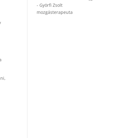
- Györfi Zsolt
mozgásterapeuta
y
a
ni,
t