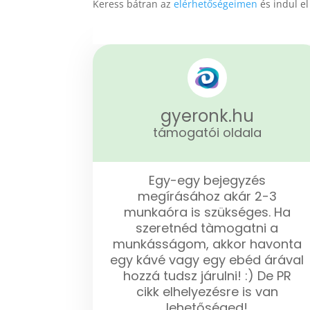
Keress bátran az
elérhetőségeimen
és indul e
gyeronk.hu
támogatói oldala
Egy-egy bejegyzés
megírásához akár 2-3
munkaóra is szükséges. Ha
szeretnéd tàmogatni a
munkásságom, akkor havonta
egy kávé vagy egy ebéd árával
hozzá tudsz járulni! :) De PR
cikk elhelyezésre is van
lehetőséged!