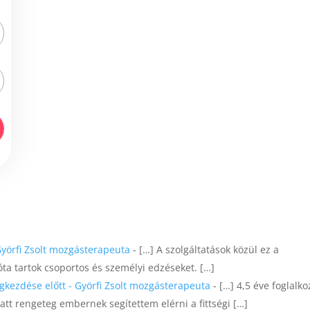
Györfi Zsolt mozgásterapeuta
- […] A szolgáltatások közül ez a
óta tartok csoportos és személyi edzéseket. […]
kezdése előtt - Györfi Zsolt mozgásterapeuta
- […] 4,5 éve foglalk
att rengeteg embernek segítettem elérni a fittségi […]