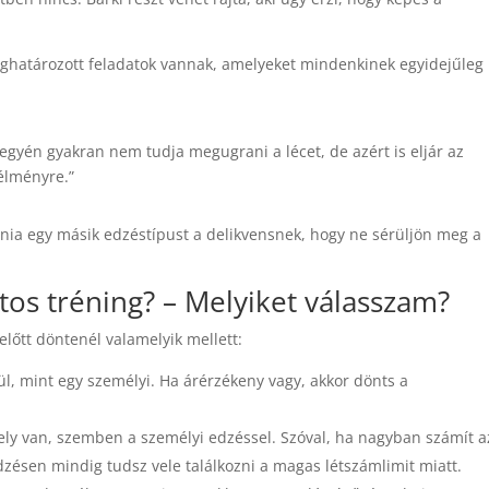
ghatározott feladatok vannak, amelyeket mindenkinek egyidejűleg 
 egyén gyakran nem tudja megugrani a lécet, de azért is eljár az
élményre.”
lnia egy másik edzéstípust a delikvensnek, hogy ne sérüljön meg a
tos tréning? – Melyiket válasszam?
előtt döntenél valamelyik mellett:
ül, mint egy személyi. Ha árérzékeny vagy, akkor dönts a
ely van, szemben a személyi edzéssel. Szóval, ha nagyban számít a
dzésen mindig tudsz vele találkozni a magas létszámlimit miatt.