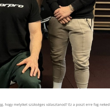
gg, hogy melyiket szükséges választanod? Ez a poszt erre fog neked