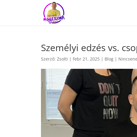
Személyi edzés vs. cs
Szerző:
Zsolti
|
febr 21, 2025
|
Blog
|
Nincsene