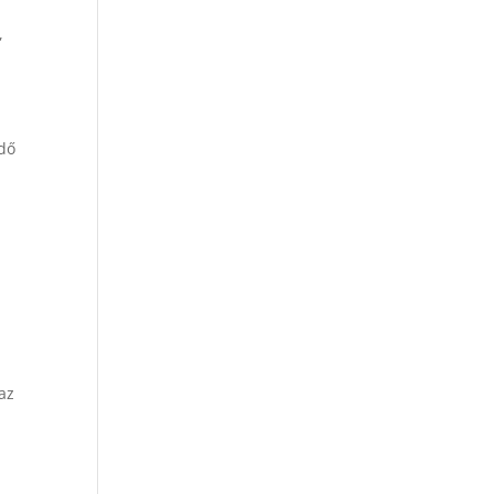
,
idő
a
az