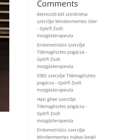
Comments
Áteresztő bél szindróma
szerzője
Mindenmentes isler
- Györfi Zsolt
mozgásterapeuta
Endometriózis
szerzője
Tökmaglisztes pogácsa -
Györfi Zsolt
mozgásterapeuta
SIBO
szerzője
Tökmaglisztes
pogácsa - Györfi Zsolt
mozgásterapeuta
Házi ghee
szerzője
Tökmaglisztes pogácsa -
Györfi Zsolt
mozgásterapeuta
Endometriózis
szerzője
Mindenmentes mákos bejgli