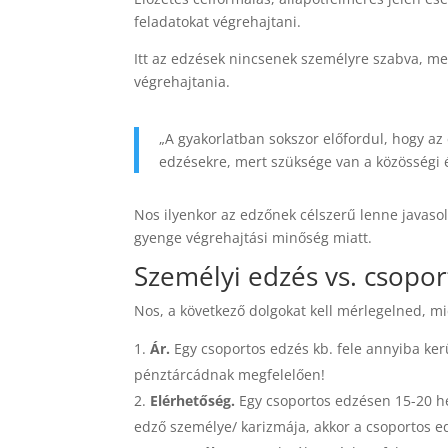
feladatokat végrehajtani.
Itt az edzések nincsenek személyre szabva, me
végrehajtania.
„A gyakorlatban sokszor előfordul, hogy az
edzésekre, mert szüksége van a közösségi 
Nos ilyenkor az edzőnek célszerű lenne javaso
gyenge végrehajtási minőség miatt.
Személyi edzés vs. csopor
Nos, a következő dolgokat kell mérlegelned, mi
Ár.
Egy csoportos edzés kb. fele annyiba ker
pénztárcádnak megfelelően!
Elérhetőség.
Egy csoportos edzésen 15-20 h
edző személye/ karizmája, akkor a csoportos e