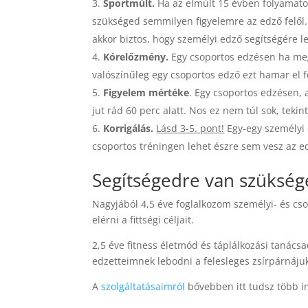
Sportmúlt.
Ha az elmúlt 15 évben folyamato
szükséged semmilyen figyelemre az edző felől
akkor biztos, hogy személyi edző segítségére l
Kórelőzmény.
Egy csoportos edzésen ha meg
valószínűleg egy csoportos edző ezt hamar el f
Figyelem mértéke
. Egy csoportos edzésen, 
jut rád 60 perc alatt. Nos ez nem túl sok, tekin
Korrigálás.
Lásd 3-5. pont!
Egy-egy személyi
csoportos tréningen lehet észre sem vesz az ed
Segítségedre van szükség
Nagyjából 4,5 éve foglalkozom személyi- és cs
elérni a fittségi céljait.
2,5 éve fitness életmód és táplálkozási tanács
edzetteimnek lebodni a felesleges zsírpárnájuk
A
szolgáltatásaimról
bővebben itt tudsz több in