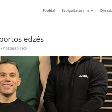
Főoldal
Szolgáltatásaim
Díjsza
oportos edzés
k hozzászólások