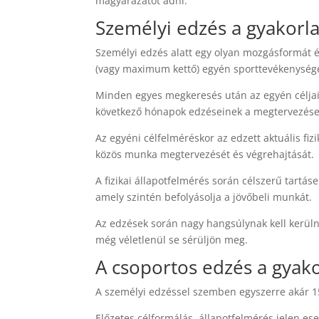
magyarázatot adni.
Személyi edzés a gyakorl
Személyi edzés alatt egy olyan mozgásformát ér
(vagy maximum kettő) egyén sporttevékenység
Minden egyes megkeresés után az egyén céljain
következő hónapok edzéseinek a megtervezése 
Az egyéni célfelméréskor az edzett aktuális fiz
közös munka megtervezését és végrehajtását.
A fizikai állapotfelmérés során célszerű tartá
amely szintén befolyásolja a jövőbeli munkát.
Az edzések során nagy hangsúlynak kell kerülni
még véletlenül se sérüljön meg.
A csoportos edzés a gyak
A személyi edzéssel szemben egyszerre akár 15-
Előzetes célformálás, állapotfelmérés jelen ese