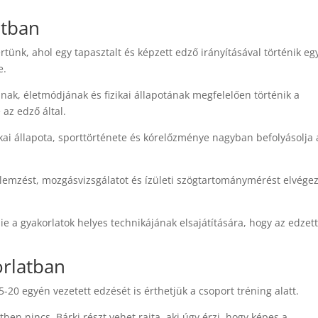
atban
tünk, ahol egy tapasztalt és képzett edző irányításával történik eg
e.
ak, életmódjának és fizikai állapotának megfelelően történik a
az edző által.
ikai állapota, sporttörténete és kórelőzménye nagyban befolyásolja 
selemzést, mozgásvizsgálatot és ízületi szögtartománymérést elvégez
e a gyakorlatok helyes technikájának elsajátítására, hogy az edzet
orlatban
20 egyén vezetett edzését is érthetjük a csoport tréning alatt.
tben nincs. Bárki részt vehet rajta, aki úgy érzi, hogy képes a