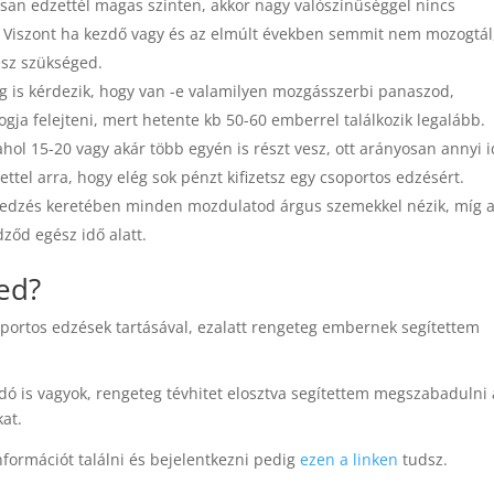
san edzettél magas szinten, akkor nagy valószínűséggel nincs
. Viszont ha kezdő vagy és az elmúlt években semmit nem mozogtál
esz szükséged.
 is kérdezik, hogy van -e valamilyen mozgásszerbi panaszod,
ogja felejteni, mert hetente kb 50-60 emberrel találkozik legalább.
ahol 15-20 vagy akár több egyén is részt vesz, ott arányosan annyi 
tettel arra, hogy elég sok pénzt kifizetsz egy csoportos edzésért.
 edzés keretében minden mozdulatod árgus szemekkel nézik, míg 
ződ egész idő alatt.
ed?
oportos edzések tartásával, ezalatt rengeteg embernek segítettem
adó is vagyok, rengeteg tévhitet elosztva segítettem megszabadulni 
at.
formációt találni és bejelentkezni pedig
ezen a linken
tudsz.