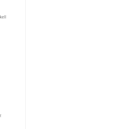
kell
z